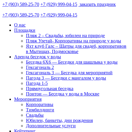
+7 (903) 589-25-70
+7 (929) 999-04-15
заказать праздник
+7 (903) 589-25-70
+7 (929) 999-04-15
О нас
Площадки
Пляж 2 – Свадьбы, юбилеи на природе
Пляж Улетай- Корпоративы на природе у воды
Яхт клуб Галс – Шатры для свадеб, корпоративов
в Мытищах, Подмосковье
Аренда беседок у воды
Беседка 6Х6 — Беседки для шашлыка у воды
Гексагональ 2
Гексагональ 3 — Беседка для мероприятий
Пагода 3 — Беседки с мангалом у воды
Пагода 1-5
Прямоугольная беседка
Понтон — Беседка у воды в Москве
Мероприятия
Корпоративы
Тимбилдинги
Свадьбы
Юбилеи, банкеты, дни рождения
Дополнительные услуги
Кейтеринг