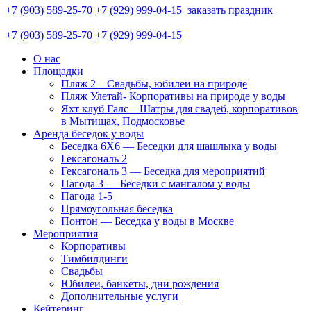
+7 (903) 589-25-70
+7 (929) 999-04-15
заказать праздник
+7 (903) 589-25-70
+7 (929) 999-04-15
О нас
Площадки
Пляж 2 – Свадьбы, юбилеи на природе
Пляж Улетай- Корпоративы на природе у воды
Яхт клуб Галс – Шатры для свадеб, корпоративов
в Мытищах, Подмосковье
Аренда беседок у воды
Беседка 6Х6 — Беседки для шашлыка у воды
Гексагональ 2
Гексагональ 3 — Беседка для мероприятий
Пагода 3 — Беседки с мангалом у воды
Пагода 1-5
Прямоугольная беседка
Понтон — Беседка у воды в Москве
Мероприятия
Корпоративы
Тимбилдинги
Свадьбы
Юбилеи, банкеты, дни рождения
Дополнительные услуги
Кейтеринг